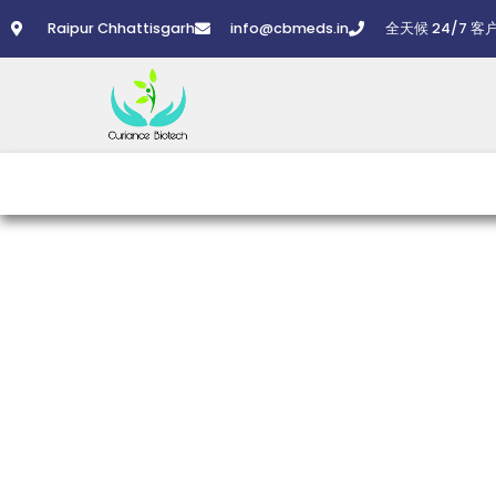
Skip
Raipur Chhattisgarh
info@cbmeds.in
全天候 24/7 客
to
content