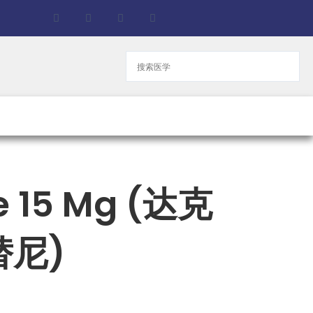
F
T
G
B
a
w
i
i
c
i
t
t
e
t
h
b
b
t
u
u
o
e
b
c
o
r
k
k
e
t
e 15 Mg (达克
替尼)