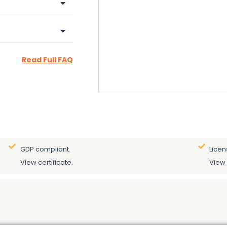
Read Full FAQ
GDP compliant.
Licen
View certificate.
View 