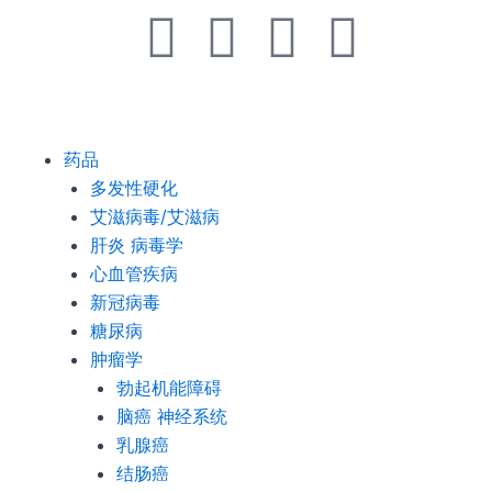
F
T
G
B
a
w
i
i
c
i
t
t
Menu
药品
e
t
h
b
多发性硬化
艾滋病毒/艾滋病
b
t
u
u
肝炎 病毒学
心血管疾病
o
e
b
c
新冠病毒
糖尿病
o
r
k
肿瘤学
勃起机能障碍
k
e
脑癌 神经系统
乳腺癌
t
结肠癌