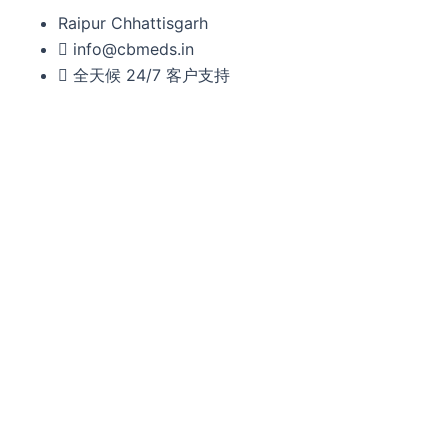
Skip
Raipur Chhattisgarh
to
info@cbmeds.in
content
全天候 24/7 客户支持