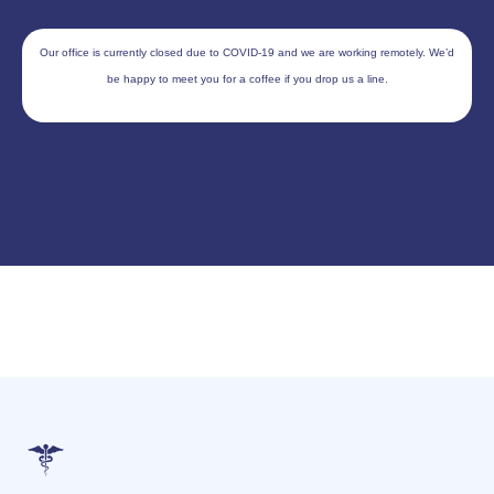
Our office is currently closed due to COVID-19 and we are working remotely. We’d
be happy to meet you for a coffee if you drop us a line.